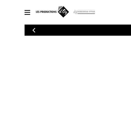
CATALOGUE
Explorez notre catalogue de partitions riche en œuvres originales
PAR
en arrangements de qualité.
Méthod
Guitare 
Explorez notre catalogue de partitions
2 guitare
riche en œuvres originales et en
arrangements de qualité.
3 guitare
PARTITIONS POUR GUITARE
4 guitare
5 guitare
Ensembl
PARTITIONS POUR AUTRES INSTRUMENTS
Orchestr
Concerto
Guitare 
PARTITIONS POUR ENSEMBLES
Musique