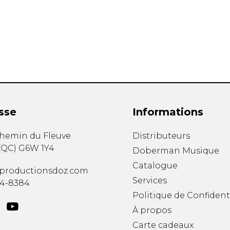
Hautbois
Luth
Mandoline
Orgue
Percussion
Piano
Saxophone
Trombone
Trompette
sse
Informations
Tuba
Ukulélé
chemin du Fleuve
Distributeurs
Violon
(
QC
)
G6W 1Y4
Doberman Musique
Violoncelle
Catalogue
Voix
productionsdoz.com
Services
34-8384
Politique de Confident
À propos
Carte cadeaux