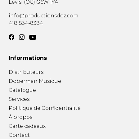
Lévis
(
QC
)
G6W 1Y4
AUTRES PRODUITS
info@productionsdoz.com
418 834-8384
Informations
Distributeurs
Doberman Musique
Catalogue
Services
Politique de Confidentialité
À propos
Carte cadeaux
Contact