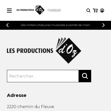
CATALOGUE
Des milliers d'œuvres musicales à portée de main
CONNEXION
Explorez notre catalogue de partitions
PARTITIONS 
INSCRIPTION
riche en œuvres originales et en
arrangements de qualité.
Méthodes
Guitare seule
Explorez notre catalogue de partitions
riche en œuvres originales et en
2 guitares
arrangements de qualité.
3 guitares
4 guitares
PARTITIONS POUR GUITARE
5 guitares et plus
Ensemble de guitare
PARTITIONS POUR AUTRES
Orchestre de guitares
INSTRUMENTS
Concerto pour guitar
Adresse
Guitare et un autre 
PARTITIONS POUR ENSEMBLES
Musique de chambre 
2220 chemin du Fleuve